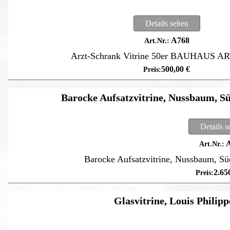
Details sehen
A768
Arzt-Schrank Vitrine 50er BAUHAUS 
500,00
€
Barocke Aufsatzvitrine, Nussbaum, Süd
Details 
A
Barocke Aufsatzvitrine, Nussbaum, Süd
2.65
Glasvitrine, Louis Philipp