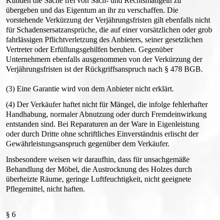
Kunden die Sache frei von Sach- und Rechtsmängeln zu
übergeben und das Eigentum an ihr zu verschaffen. Die
vorstehende Verkürzung der Verjährungsfristen gilt ebenfalls nicht
für Schadensersatzansprüche, die auf einer vorsätzlichen oder grob
fahrlässigen Pflichtverletzung des Anbieters, seiner gesetzlichen
Vertreter oder Erfüllungsgehilfen beruhen. Gegenüber
Unternehmern ebenfalls ausgenommen von der Verkürzung der
Verjährungsfristen ist der Rückgriffsanspruch nach § 478 BGB.
(3) Eine Garantie wird von dem Anbieter nicht erklärt.
(4) Der Verkäufer haftet nicht für Mängel, die infolge fehlerhafter
Handhabung, normaler Abnutzung oder durch Fremdeinwirkung
entstanden sind. Bei Reparaturen an der Ware in Eigenleistung
oder durch Dritte ohne schriftliches Einverständnis erlischt der
Gewährleistungsanspruch gegenüber dem Verkäufer.
Insbesondere weisen wir daraufhin, dass für unsachgemäße
Behandlung der Möbel, die Austrocknung des Holzes durch
überheizte Räume, geringe Luftfeuchtigkeit, nicht geeignete
Pflegemittel, nicht haften.
§ 6