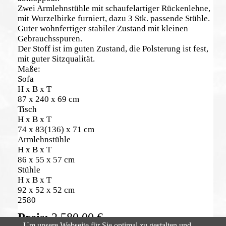
Zwei Armlehnstühle mit schaufelartiger Rückenlehne,
mit Wurzelbirke furniert, dazu 3 Stk. passende Stühle.
Guter wohnfertiger stabiler Zustand mit kleinen
Gebrauchsspuren.
Der Stoff ist im guten Zustand, die Polsterung ist fest,
mit guter Sitzqualität.
Maße:
Sofa
H x B x T
87 x 240 x 69 cm
Tisch
H x B x T
74 x 83(136) x 71 cm
Armlehnstühle
H x B x T
86 x 55 x 57 cm
Stühle
H x B x T
92 x 52 x 52 cm
2580
2.580,00
€
Um unsere Webseite für Sie optimal zu gestalten und