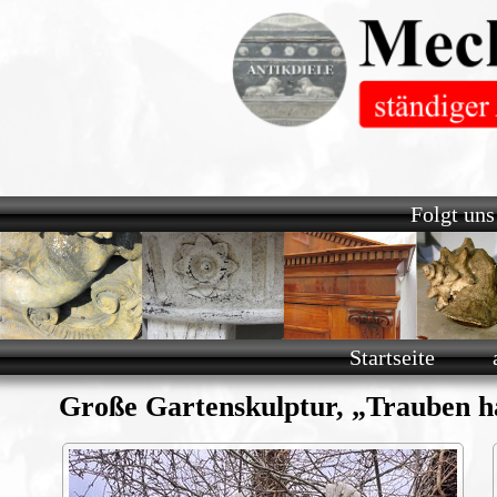
Navigation
Folgt uns
überspringen
Navigation
Startseite
überspringen
Große Gartenskulptur, „Trauben ha