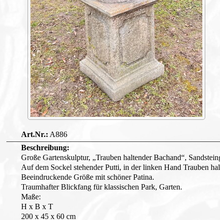
A886
Große Gartenskulptur, „Trauben haltender Bachand“, Sandsteing
Auf dem Sockel stehender Putti, in der linken Hand Trauben hal
Beeindruckende Größe mit schöner Patina.
Traumhafter Blickfang für klassischen Park, Garten.
Maße:
H x B x T
200 x 45 x 60 cm