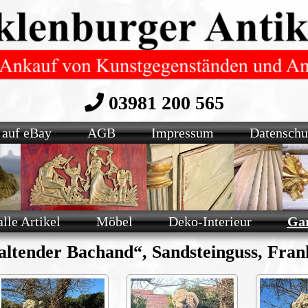
03981 200 565
 auf eBay
AGB
Impressum
Datenschu
alle Artikel
Möbel
Deko-Interieur
Gar
ltender Bachand“, Sandsteinguss, Frank