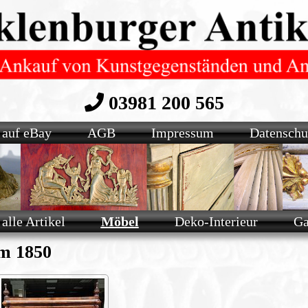
03981 200 565
 auf eBay
AGB
Impressum
Datenschu
alle Artikel
Möbel
Deko-Interieur
Ga
um 1850